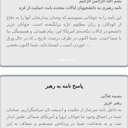
بسم الله الرّحمن الرّحیم
نامه رهبری به دانشجویان ایالات متحده بابت حمایت از غزه
این نامه را به جوانانی مینویسم که وجدان بیدارشان آنها را به دفاع
از کودکان و زنان مظلوم غزّه برانگیخته است. جوانان عزیز
دانشجو در ایالات متّحده‌ی آمریکا! این، پیام همدلی و همبستگی ما
با شما است. شما اکنون در طرف درست تاریخ ــ که در حال ورق
خوردن است ــ ایستاده‌اید. شما اکنون بخشی …
ادامه مطلب ...
پاسخ نامه به رهبر
بسمه تعالی
رهبر عزیز
به خاطر نامه سرشار از حکمت و اندیشه تان سپاسگزاریم. سخنان
شما در اعماق وجود ما جوانان اروپا و آمریکای شمالی طنین انداز
شد، و به شجاعت شما در پرداختن مستقیم و شفاف به این